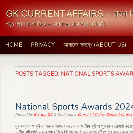
GK CURRENT AFFAIRS – বাংলা জ
পড়ুন পড়ান বাংলা জিকে – আপনাদের সাফল্যের চাবিকাঠি
HOME
PRIVACY
আমাদের সমন্ধে (ABOUT US)
POSTS TAGGED:
NATIONAL SPORTS AWAR
National Sports Awards 202
Posted
by
Bangla GK
&
filed under
Current Affairs
,
General Knowl
যুব কল্যাণ ও ক্রীড়া মন্ত্রক আজ ২০২৪-এর জাতীয় ক্রীড়া পুরস্কার ঘোষণা করে
১১টায় রাষ্ট্রপতি ভবনে আয়োজিত বিশেষ অনুষ্ঠানে দেশের রাষ্ট্রপতির কাছ থেকে 